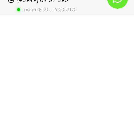
Tussen 8:00 - 17:00 UTC
huren@autohurenopcuracao.nl
Hanenberg Noord z/n
Willemstad - Curaçao
Facebook
Instagram
Whatsapp
2026 © Auto huren op Curaçao
Privacy
Disclaimer